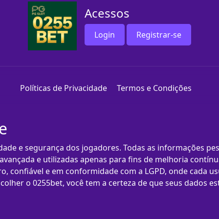
Acessos
Login
Registrar-se
Políticas de Privacidade
Termos e Condições
de
idade e segurança dos jogadores. Todas as informações pe
avançada e utilizadas apenas para fins de melhoria contínu
, confiável e em conformidade com a LGPD, onde cada usuá
scolher o 0255bet, você tem a certeza de que seus dados e