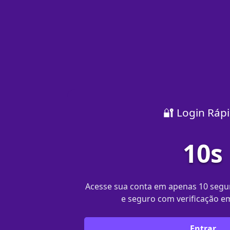
🔐 Login Ráp
10s
Acesse sua conta em apenas 10 segu
e seguro com verificação e
Entrar