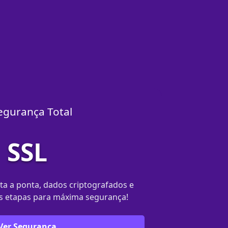
Segurança Total
SSL
ta a ponta, dados criptografados e
as etapas para máxima segurança!
Ver Segurança