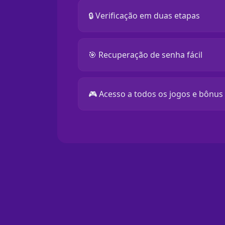
🔒 Verificação em duas etapas
🎯 Recuperação de senha fácil
🎮 Acesso a todos os jogos e bônus